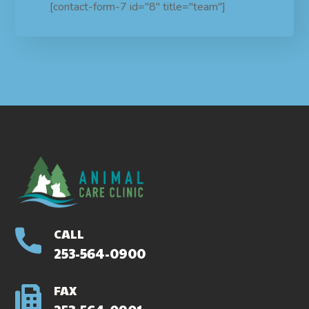
[contact-form-7 id="8" title="team"]
CALL
253-564-0900
FAX