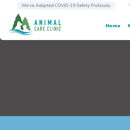
We’ve Adopted COVID-19 Safety Protocols.
Home