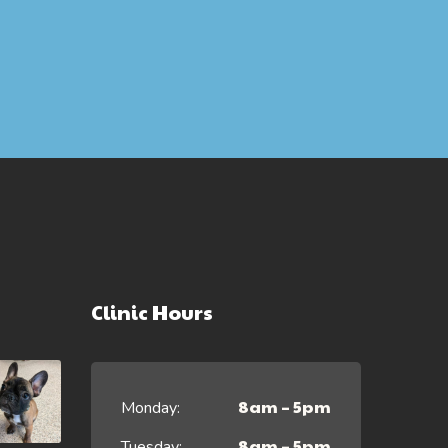
Clinic Hours
8am – 5pm
Monday:
8am – 5pm
Tuesday: