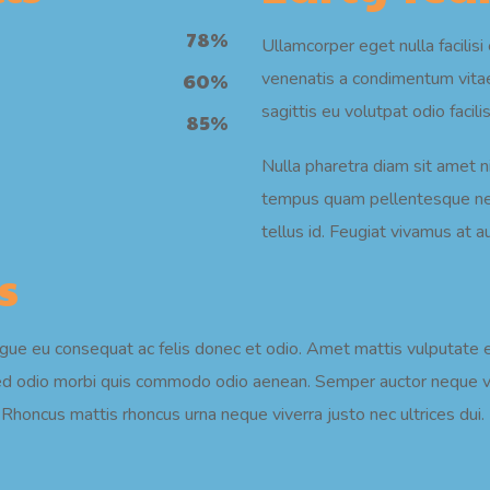
78
%
Ullamcorper eget nulla facilisi
60
%
venenatis a condimentum vitae
sagittis eu volutpat odio facili
85
%
Nulla pharetra diam sit amet 
tempus quam pellentesque nec 
tellus id. Feugiat vivamus at 
s
ongue eu consequat ac felis donec et odio. Amet mattis vulputate en
sis sed odio morbi quis commodo odio aenean. Semper auctor nequ
Rhoncus mattis rhoncus urna neque viverra justo nec ultrices dui.