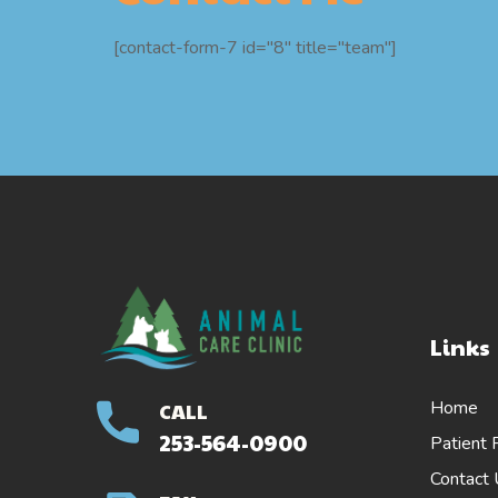
[contact-form-7 id="8" title="team"]
Links
Home
CALL
253-564-0900
Patient 
Contact