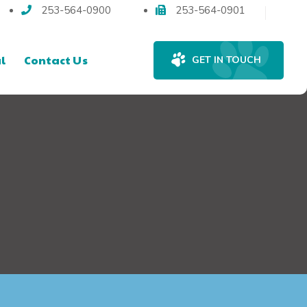
253-564-0900
253-564-0901
l
Contact Us
GET IN TOUCH