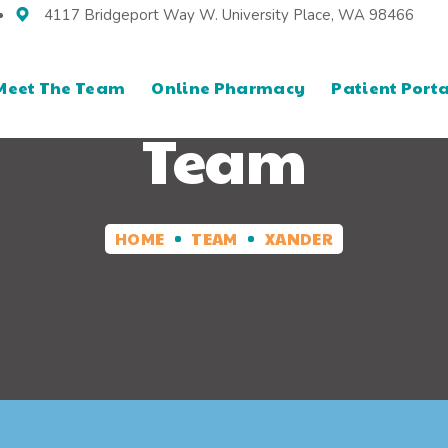
4117 Bridgeport Way W. University Place, WA 98466
Meet The Team
Online Pharmacy
Patient Porta
Team
HOME
TEAM
XANDER