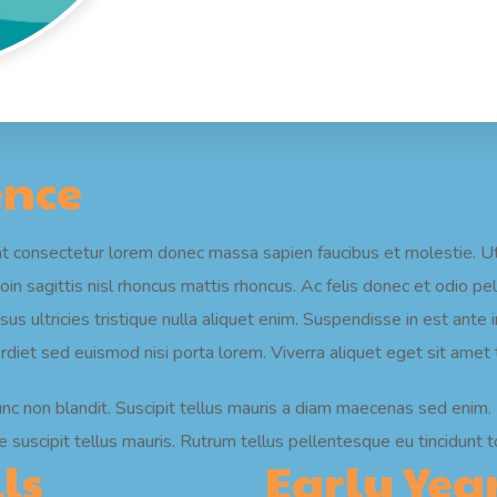
ence
at consectetur lorem donec massa sapien faucibus et molestie. Ut
roin sagittis nisl rhoncus mattis rhoncus. Ac felis donec et odio
us ultricies tristique nulla aliquet enim. Suspendisse in est ante 
mperdiet sed euismod nisi porta lorem. Viverra aliquet eget sit amet 
unc non blandit. Suscipit tellus mauris a diam maecenas sed enim
 suscipit tellus mauris. Rutrum tellus pellentesque eu tincidunt tor
ls
Early Yea