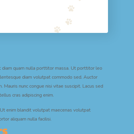
 diam quam nulla porttitor massa. Ut porttitor leo
 pellentesque diam volutpat commodo sed. Auctor
in. Mauris nunc congue nisi vitae suscipit. Lacus sed
tellus cras adipiscing enim.
. Ut enim blandit volutpat maecenas volutpat
tor aliquam nulla facilisi.
rs