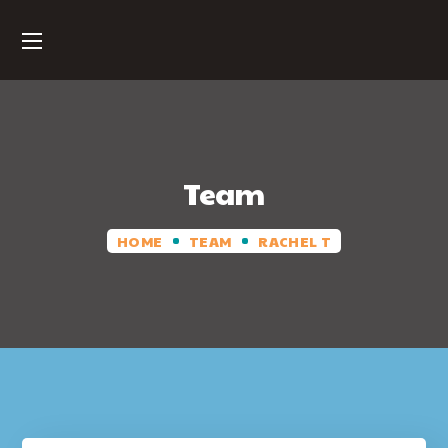
Team
HOME
TEAM
RACHEL T