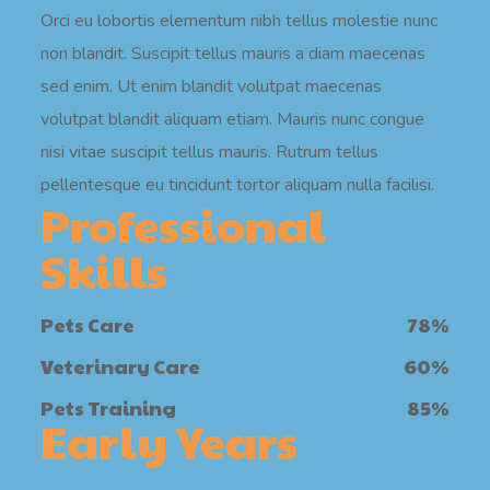
Orci eu lobortis elementum nibh tellus molestie nunc
non blandit. Suscipit tellus mauris a diam maecenas
sed enim. Ut enim blandit volutpat maecenas
volutpat blandit aliquam etiam. Mauris nunc congue
nisi vitae suscipit tellus mauris. Rutrum tellus
pellentesque eu tincidunt tortor aliquam nulla facilisi.
Professional
Skills
Pets Care
78
%
Veterinary Care
60
%
Pets Training
85
%
Early Years