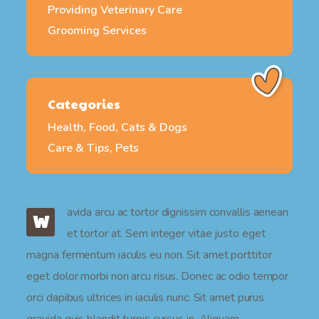
Providing Veterinary Care
Grooming Services
Categories
Health, Food, Cats & Dogs
Care & Tips, Pets
avida arcu ac tortor dignissim convallis aenean
W
et tortor at. Sem integer vitae justo eget
magna fermentum iaculis eu non. Sit amet porttitor
eget dolor morbi non arcu risus. Donec ac odio tempor
orci dapibus ultrices in iaculis nunc. Sit amet purus