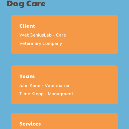
Dog Care
Client
WebGeniusLab - Care
Veterinary Company
Team
John Kane - Veterinarian
Timo Klopp - Managment
Services