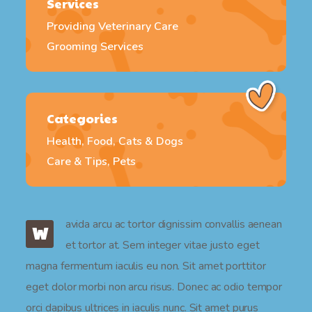
Services
Providing Veterinary Care
Grooming Services
Categories
Health, Food, Cats & Dogs
Care & Tips, Pets
avida arcu ac tortor dignissim convallis aenean
W
et tortor at. Sem integer vitae justo eget
magna fermentum iaculis eu non. Sit amet porttitor
eget dolor morbi non arcu risus. Donec ac odio tempor
orci dapibus ultrices in iaculis nunc. Sit amet purus